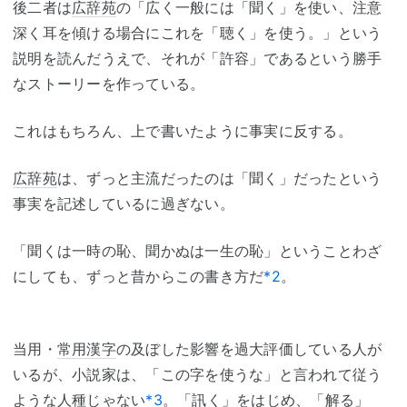
後二者は
広辞苑
の「広く一般には「聞く」を使い、注意
深く耳を傾ける場合にこれを「聴く」を使う。」という
説明を読んだうえで、それが「許容」であるという勝手
なストーリーを作っている。
これはもちろん、上で書いたように事実に反する。
広辞苑
は、ずっと主流だったのは「聞く」だったという
事実を記述しているに過ぎない。
「聞くは一時の恥、聞かぬは一生の恥」ということわざ
にしても、ずっと昔からこの書き方だ
*2
。
当用・
常用漢字
の及ぼした影響を過大評価している人が
いるが、小説家は、「この字を使うな」と言われて従う
ような人種じゃない
*3
。「訊く」をはじめ、「解る」