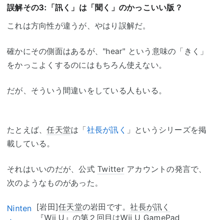
誤解その3:「訊く」は「聞く」のかっこいい版？
これは方向性が違うが、やはり誤解だ。
確かにその側面はあるが、"hear" という意味の「きく」
をかっこよくするのにはもちろん使えない。
だが、そういう間違いをしている人もいる。
たとえば、
任天堂
は「
社長が訊く
」というシリーズを掲
載している。
それはいいのだが、公式
Twitter
アカウントの発言で、
次のようなものがあった。
[岩田]
任天堂
の岩田です。
社長が訊く
Ninten
『
Wii U
』の第２回目は
Wii U GamePad