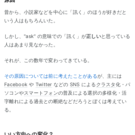
昔から、小説家などを中心に「訊く」のほうが好きだと
いう人はもちろんいた。
しかし、"ask" の意味での「訊く」が
正しい
と思っている
人はあまり見なかった。
それが、この数年で変わってきている。
その原因については前に考えたことがある
が、主には
Facebook
や
Twitter
などの
SNS
による
クラスタ
化・パ
ソコンや
スマートフォン
の普及による選択の多様化・活
字離れによる過去との断絶などだろうとぼくは考えてい
る。
いい方向への変化？