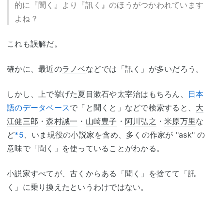
的に『聞く』より『訊く』のほうがつかわれています
よね？
これも誤解だ。
確かに、最近の
ラノベ
などでは「訊く」が多いだろう。
しかし、上で挙げた
夏目漱石
や
太宰治
はもちろん、
日本
語のデータベース
で「と聞くと」などで検索すると、
大
江健三郎
・
森村誠一
・
山崎豊子
・
阿川弘之
・
米原万里
な
ど
*5
、いま現役の小説家を含め、多くの作家が "ask" の
意味で「聞く」を使っていることがわかる。
小説家すべてが、古くからある「聞く」を捨てて「訊
く」に乗り換えたというわけではない。