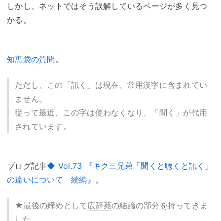
しかし、ネットではそう誤解しているページが多く見つ
かる。
知恵袋の質問
。
ただし、この「訊く」は現在、
常用漢字
に含まれてい
ません。
従って最近、この字は使わなくなり、「聞く」が代用
されています。
ブログ記事
◆ Vol.73 『キク三兄弟「聞くと聴くと訊く」
の違いについて 続編』
。
★最後の締めとして
広辞苑
の結論の部分を持ってきま
した。